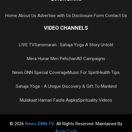
Home
About Us
Advertise with Us
Disclosure Form
Contact Us
VIDEO CHANNELS
LIVE TV
Sansmaran : Sahaja Yoga A Story Untold
Mera Hunar Meri Pehchan
AD Campaigns
News DNN Special Coverage
Music For Spirit
Health Tips
Sahaja Yoga - A Unique Discovery & Gift To Mankind
Mulakaat Hamari Faisla Aapka
Spirituality Videos
© 2026
News DNN TV
. All Rights Reserved. Maintained By
ApplicCode