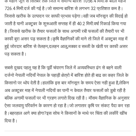
के महीने जून से सितंबर तक जिले में समान्य बारिश 1056.4 मिमी.के बदले महज
726.4 मिमी.दर्ज की गई है।जो समान्य बारिश से लगभग 32 प्रतिशत कम है।
जिससे खरीफ के उत्पादन पर काफी प्रभाव पड़ेगा।वही जब माॅनसून की विदाई हो
जाती है यानी अक्टूबर के शुरूआती सप्ताह में ही 40.2 मिमी.वर्षा रिकार्ड किया गया
है।जिससे खरीफ के तैयार फसलों के साथ अगामी रबी फसलों की तैयारी पर भी
काफी बुरा असर पड़ सकता है।कृषि वैज्ञानिकों की माने तो जिले में अक्टूबर माह में
हुई जोरदार बारिश से तेलहन,दलहन आलू,मक्का व सब्जी के खेती पर काफी असर
पड़ सकता है।
सबसे दुखद पहलु यह है कि पूर्वी चंपारण जिले में अव्यवस्थित ढंग से बहने वाली
दर्जनो नेपाली नदियाँ नेपाल के पहाड़ी क्षेत्रो में बारिश होते ही बाढ का कहर जिले के
किसानो पर थोप देती है।हालांकि इस बार माॅनसून के समय ऐसा नही हुआ है,लेकिन
अब अक्टूबर माह में नेपाली नदियों का पानी न केवल तैयार फसलों को डुबो रही है
बल्कि अगामी फसलों पर भी ग्रहण लगाते दिख रही है। मौसम वैज्ञानिक के अनुसार
ऐसा जलवायु परिवर्तन के कारण हो रहा है।जो लगातार कृषि पर संकट पैदा कर रहा
है।बहरहाल आगे क्या होगा?इस सोच ने किसानों के माथे पर चिंता की लकीरें खींच
दिया है।