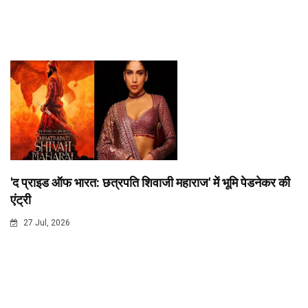
'द प्राइड ऑफ भारत: छत्रपति शिवाजी महाराज' में भूमि पेडनेकर की
एंट्री
27 Jul, 2026