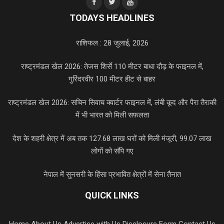
TODAYS HEADLINES
राशिफल : 28 जुलाई, 2026
राष्ट्रमंडल खेल 2026: तेजस शिर्से 110 मीटर बाधा दौड़ के फाइनल में,
गुरिंदरवीर 100 मीटर हीट से बाहर
राष्ट्रमंडल खेल 2026: सचिन सिवाच क्वार्टर फाइनल में, लंबी कूद और पैरा तैराकी
में भी भारत को मिली सफलता
देश के शहरी क्षेत्र में अब तक 127.68 लाख घरों को मिली मंजूरी, 99.07 लाख
लोगों को सौंपे गए
नेपाल में सुनसरी के हिंसा प्रभावित क्षेत्रों में सेना तैनात
QUICK LINKS
Home
About Us
Advertise with Us
Disclosure Form
Contact Us