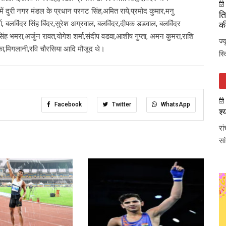
ं में दुरी नगर मंडल के प्रधान परगट सिंह,अमित राये,प्रमोद कुमार,मनु
ति
ा, बलविंदर सिंह बिंदर,सुरेश अग्रवाल, बलविंदर,दीपक डडवाल, बलविंदर
की
सिंह भमरा,अर्जुन रावत,योगेश शर्मा,संदीप वडवा,आशीष गुप्ता, अमन कुमरा,राशि
ज्
का,मिगलानी,रवि चौरसिया आदि मौजूद थे।
स्
Facebook
Twitter
WhatsApp
श्
रा
सा