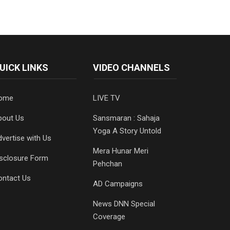
UICK LINKS
VIDEO CHANNELS
ome
LIVE TV
bout Us
Sansmaran : Sahaja
Yoga A Story Untold
vertise with Us
Mera Hunar Meri
isclosure Form
Pehchan
ontact Us
AD Campaigns
News DNN Special
Coverage