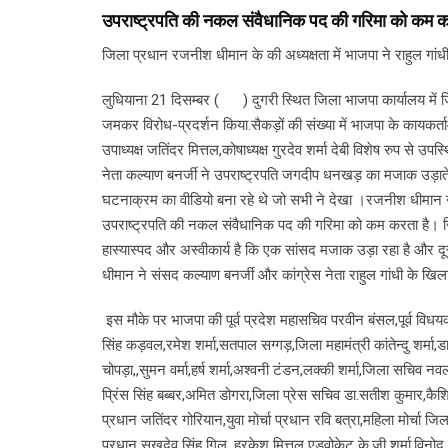
उपराष्ट्रपति की नकल संवैधानिक पद की गरिमा को कम 
जिला प्रधान रजनीश धीमान के की अध्यक्षता में भाजपा ने राहुल गा
लुधियाना 21 दिसम्बर ( ) दुगरी स्थित जिला भाजपा कार्यालय में जिला 
जमकर विरोध-प्रदर्शन किया.सैकड़ों की संख्या में भाजपा के कायकर्ताओ
उपाध्यक्ष जतिंदर मित्तल,कोषाध्यक्ष गुरदेव शर्मा देबी विशेष रुप से
नेता कल्याण बनर्जी ने उपराष्ट्रपति जगदीप धनखड़ का मजाक उड़ाते
घटनाक्रम का वीडियो बना रहे थे जो सभी ने देखा ।रजनीश धीमान न
उपराष्ट्रपति की नकल संवैधानिक पद की गरिमा को कम करता है। ज
हास्यास्पद और अस्वीकार्य है कि एक सांसद मजाक उड़ा रहा है और 
धीमान ने संसद कल्याण बनर्जी और कांग्रेस नेता राहुल गांधी के खि
इस मौके पर भाजपा की पूर्व प्रदेश महासचिव परवीन बंसल,पूर्व विधयक
सिंह कड़वल,रमेश शर्मा,सतपाल सग्गड़,जिला महामंत्री कांतेन्दु शर्मा,
चोपड़ा,,सुमन वर्मा,हर्ष शर्मा,अश्वनी टंडन,लक्की शर्मा,जिला सचि
प्रिंस सिंह बब्बर,अमित डोगरा,जिला प्रेस सचिव डा.सतीश कुमार,कैश
प्रधान जतिंदर गोरियान,युवा मोर्चा प्रधान रवि बत्रा,महिला मोर्चा जिल
प्रधान सुखदेव सिंह गिल ,हरकेश मित्तल एडवोकेट के.जी शर्मा,विनोद