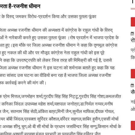
T
करता है-रजनीश धीमान
ंधी के विरुद् जमकर विरोध-प्रदर्शन किया और उसका पुतला फूंका
अध्यक्ष रजनीश धीमान की अध्यक्ष्ता में कांग्रेस के राहुल गांधी के विरुद्
ं ने नारेबाजी करते हुए उसका पुतला फूंका ।रोष प्रदर्शन में भाजपा प्रदेश के
रो
 उपस्थित हुए।इस मौके पर जिला अध्यक्ष रजनीश धीमान ने कहा कि तृणमूल कांग्रेस
प्
 हुए नकल की थी और पर मौजूद कांग्रेस नेता राहुल गांधी को इस पूरे
कि
े कहा कि उपराष्ट्रपति को लेकर जिस तरह की मिमिक्री की गई है, उससे
िला अध्यक्ष रजनीश धीमान ने इस घटना को शर्मनाक बताते हुए कहा कि यह
दूसरा सांसद उस घटना का वीडियो बना रहा है भाजपा जिला अध्यक्ष रजनीश
लाफ कार्रवाई करने की मांग की।
सै
 प्रेम मित्तल,जगमोहन शर्मा,गुरदीप सिंह सिंह निट्टू,गुरदीप सिंह गोशा,कमलजीत
नई
डा कनिका जिंदल उपाध्यक्ष महेश शर्मा,यशपाल जनोत्रा,डा.निर्मल नय्यर,मनीष
ओव
व नवल जैन, सतनाम सिंह सेठी,अंकित बत्रा,मिनी जैन,सुनील माफिक,दीपक गोयल,
ियर बॉबी जिंदल,प्रवक्ता सुरिंदर कौशल,वरिंदर सहगल,साबिर हुसैन,एससी मोर्चा
ा अध्यक्ष शीनू चुग,ओ बी सी मोर्चा के प्रधान जसविंन्दर सिंह सग्गू,किसान मोर्चा के
 कालिया,अश्वनी मरवाहा,मंडल प्रभारी डा परमजीत सिंह,दविंदर जैन