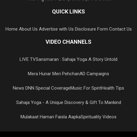
QUICK LINKS
Home
About Us
Advertise with Us
Disclosure Form
Contact Us
VIDEO CHANNELS
LIVE TV
Sansmaran : Sahaja Yoga A Story Untold
Mera Hunar Meri Pehchan
AD Campaigns
News DNN Special Coverage
Music For Spirit
Health Tips
Sahaja Yoga - A Unique Discovery & Gift To Mankind
Mulakaat Hamari Faisla Aapka
Spirituality Videos