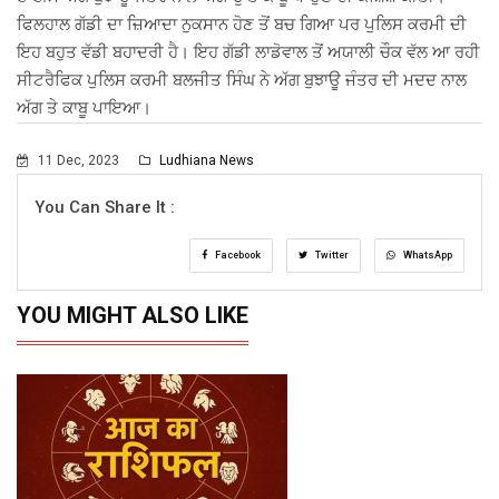
ਫਿਲਹਾਲ ਗੱਡੀ ਦਾ ਜ਼ਿਆਦਾ ਨੁਕਸਾਨ ਹੋਣ ਤੋਂ ਬਚ ਗਿਆ ਪਰ ਪੁਲਿਸ ਕਰਮੀ ਦੀ
ਇਹ ਬਹੁਤ ਵੱਡੀ ਬਹਾਦਰੀ ਹੈ। ਇਹ ਗੱਡੀ ਲਾਡੋਵਾਲ ਤੋਂ ਅਯਾਲੀ ਚੌਕ ਵੱਲ ਆ ਰਹੀ
ਸੀਟਰੈਫਿਕ ਪੁਲਿਸ ਕਰਮੀ ਬਲਜੀਤ ਸਿੰਘ ਨੇ ਅੱਗ ਬੁਝਾਊ ਜੰਤਰ ਦੀ ਮਦਦ ਨਾਲ
ਅੱਗ ਤੇ ਕਾਬੂ ਪਾਇਆ।
11 Dec, 2023
Ludhiana News
You Can Share It :
Facebook
Twitter
WhatsApp
YOU MIGHT ALSO LIKE