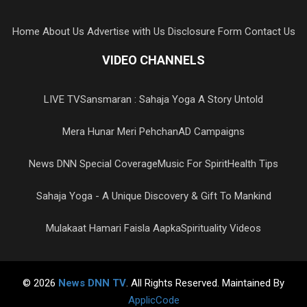
Home
About Us
Advertise with Us
Disclosure Form
Contact Us
VIDEO CHANNELS
LIVE TV
Sansmaran : Sahaja Yoga A Story Untold
Mera Hunar Meri Pehchan
AD Campaigns
News DNN Special Coverage
Music For Spirit
Health Tips
Sahaja Yoga - A Unique Discovery & Gift To Mankind
Mulakaat Hamari Faisla Aapka
Spirituality Videos
© 2026
News DNN TV
. All Rights Reserved. Maintained By
ApplicCode