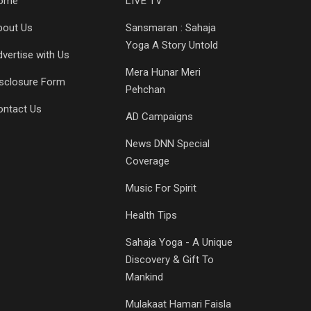
ome
LIVE TV
bout Us
Sansmaran : Sahaja
Yoga A Story Untold
vertise with Us
Mera Hunar Meri
isclosure Form
Pehchan
ontact Us
AD Campaigns
News DNN Special
Coverage
Music For Spirit
Health Tips
Sahaja Yoga - A Unique
Discovery & Gift To
Mankind
Mulakaat Hamari Faisla