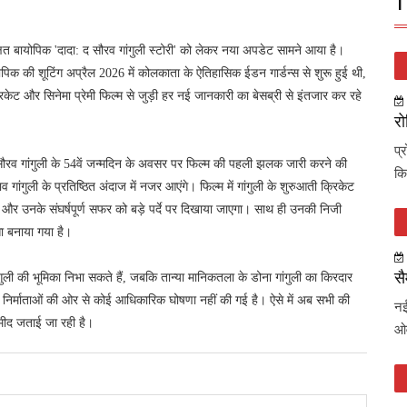
T
क्षित बायोपिक 'दादा: द सौरव गांगुली स्टोरी' को लेकर नया अपडेट सामने आया है।
योपिक की शूटिंग अप्रैल 2026 में कोलकाता के ऐतिहासिक ईडन गार्डन्स से शुरू हुई थी,
ट और सिनेमा प्रेमी फिल्म से जुड़ी हर नई जानकारी का बेसब्री से इंतजार कर रहे
रो
प्
को सौरव गांगुली के 54वें जन्मदिन के अवसर पर फिल्म की पहली झलक जारी करने की
कि
ाव गांगुली के प्रतिष्ठित अंदाज में नजर आएंगे। फिल्म में गांगुली के शुरुआती क्रिकेट
और उनके संघर्षपूर्ण सफर को बड़े पर्दे पर दिखाया जाएगा। साथ ही उनकी निजी
सा बनाया गया है।
सै
 गांगुली की भूमिका निभा सकते हैं, जबकि तान्या मानिकतला के डोना गांगुली का किरदार
 निर्माताओं की ओर से कोई आधिकारिक घोषणा नहीं की गई है। ऐसे में अब सभी की
नई
्मीद जताई जा रही है।
ओव