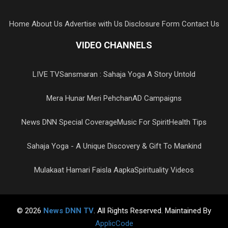
Home
About Us
Advertise with Us
Disclosure Form
Contact Us
VIDEO CHANNELS
LIVE TV
Sansmaran : Sahaja Yoga A Story Untold
Mera Hunar Meri Pehchan
AD Campaigns
News DNN Special Coverage
Music For Spirit
Health Tips
Sahaja Yoga - A Unique Discovery & Gift To Mankind
Mulakaat Hamari Faisla Aapka
Spirituality Videos
© 2026
News DNN TV
. All Rights Reserved. Maintained By
ApplicCode