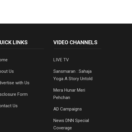
UICK LINKS
VIDEO CHANNELS
ome
LIVE TV
bout Us
Sansmaran : Sahaja
Yoga A Story Untold
vertise with Us
Mera Hunar Meri
isclosure Form
Pehchan
ontact Us
AD Campaigns
News DNN Special
Coverage