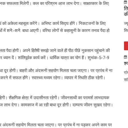
संतोषजनक सफलता मिलेगी। कल का परिश्रम आज लाभ देगा। साक्षात्कार के लिए
ति
की
वयं को अकेला महसूस करेंगे। अभिष्ट कार्य सिद्घ होंगे। निकटजनों के लिए
ज्
धाओं में शनै:-शनै: बाधा आएगी। वरिष्ठ लोगों से कहासुनी के कारण तनाव पैदा हो
स्
थिलता पैदा होगी। अपने हितैषी समझे जाने वाले ही पीठ पीछे नुकसान पहुंचाने की
ध्यान दें। शांतिपूर्वक कार्य करें। धार्मिक यात्रा का योग हैं। शुभांक-5-7-9
श्
 बाधा दूर होगी। बाहरी और अंदरूनी सहयोग मिलता चला जाएगा। पर प्रपंच में ना
रा
े में सफल होंगे। स्वास्थ्य मध्यम रहेगा। व्यापार में स्थिति ठीक रहेगी।
सा
हेगी। शैक्षणिक क्षेत्र में उदासीनता रहेगी। जीवनसाथी का परामर्श लाभदायक
आज लाभ देगा। कामकाज में आ रही बाधा दूर होगी। दाम्पत्य जीवन सुखद रहेगा।
ी और अंदरूनी सहयोग मिलता चला जाएगा। पर प्रपंच में ना पड़कर अपने काम पर