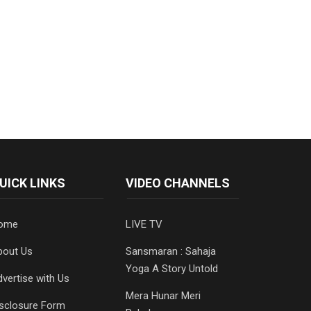
UICK LINKS
VIDEO CHANNELS
ome
LIVE TV
bout Us
Sansmaran : Sahaja
Yoga A Story Untold
vertise with Us
Mera Hunar Meri
isclosure Form