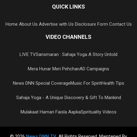
QUICK LINKS
Home
About Us
Advertise with Us
Disclosure Form
Contact Us
VIDEO CHANNELS
LIVE TV
Sansmaran : Sahaja Yoga A Story Untold
Mera Hunar Meri Pehchan
AD Campaigns
News DNN Special Coverage
Music For Spirit
Health Tips
Sahaja Yoga - A Unique Discovery & Gift To Mankind
Mulakaat Hamari Faisla Aapka
Spirituality Videos
© 2026
News DNN TV
. All Rights Reserved. Maintained By