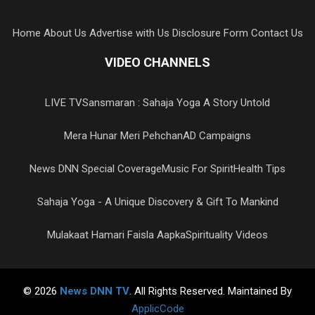
Home
About Us
Advertise with Us
Disclosure Form
Contact Us
VIDEO CHANNELS
LIVE TV
Sansmaran : Sahaja Yoga A Story Untold
Mera Hunar Meri Pehchan
AD Campaigns
News DNN Special Coverage
Music For Spirit
Health Tips
Sahaja Yoga - A Unique Discovery & Gift To Mankind
Mulakaat Hamari Faisla Aapka
Spirituality Videos
© 2026
News DNN TV
. All Rights Reserved. Maintained By
ApplicCode