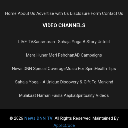
Home
About Us
Advertise with Us
Disclosure Form
Contact Us
VIDEO CHANNELS
LIVE TV
Sansmaran : Sahaja Yoga A Story Untold
Mera Hunar Meri Pehchan
AD Campaigns
News DNN Special Coverage
Music For Spirit
Health Tips
Sahaja Yoga - A Unique Discovery & Gift To Mankind
Mulakaat Hamari Faisla Aapka
Spirituality Videos
© 2026
News DNN TV
. All Rights Reserved. Maintained By
ApplicCode