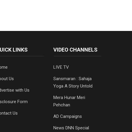
UICK LINKS
VIDEO CHANNELS
ome
LIVE TV
bout Us
Sansmaran : Sahaja
Yoga A Story Untold
vertise with Us
Mera Hunar Meri
isclosure Form
Pehchan
ontact Us
AD Campaigns
News DNN Special