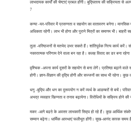
लाभदायक कार्यों की चेष्टाएं प्रबल होंगी। बुद्घितत्व की सक्रियता से अल्
7
कन्या -घर-परिवार में प्रसन्नता व सहयोग का वातावरण बनेगा। मानसि
अधिकता रहेगी। लाभ भी होगा और पुराने मित्रों का समागम भी। बाहरी 
तुला -वरिष्ठजनों से मतभेद उभर सकते हैं। शांतिपूर्वक नित्य कार्य करें।
नकारात्मक परिणाम देने वाला बन रहा है। कलह विवाद का डर बना रहेग
वृश्चिक -अपना कार्य दूसरों के सहयोग से बना लेगें। प्रतिष्ठा बढ़ाने वा
होगी। ज्ञान-विज्ञान की वृद्घि होगी और सज्जनों का साथ भी रहेगा। कुछ
धनु -बुद्घि और धन का दुरूपयोग न करें व्यर्थ के आडम्बरों से बचें। परि
अभद्र व्यवहार खिन्नता व तनाव बढ़ायेगा। विरोधियों के सक्रिय होने क
मकर -आगे बढऩे के अवसर लाभकारी सिद्घ हो रहे हैं। कुछ आर्थिक संकोच प
सम्मान बढ़ेगा। धार्मिक आस्थाएं फलीभूत होंगी। सुख-आनंद कारक समय है।