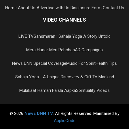
Home
About Us
Advertise with Us
Disclosure Form
Contact Us
VIDEO CHANNELS
LIVE TV
Sansmaran : Sahaja Yoga A Story Untold
Mera Hunar Meri Pehchan
AD Campaigns
News DNN Special Coverage
Music For Spirit
Health Tips
Sahaja Yoga - A Unique Discovery & Gift To Mankind
Mulakaat Hamari Faisla Aapka
Spirituality Videos
© 2026
News DNN TV
. All Rights Reserved. Maintained By
ApplicCode