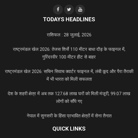
TODAYS HEADLINES
राशिफल : 28 जुलाई, 2026
राष्ट्रमंडल खेल 2026: तेजस शिर्से 110 मीटर बाधा दौड़ के फाइनल में,
गुरिंदरवीर 100 मीटर हीट से बाहर
राष्ट्रमंडल खेल 2026: सचिन सिवाच क्वार्टर फाइनल में, लंबी कूद और पैरा तैराकी
में भी भारत को मिली सफलता
देश के शहरी क्षेत्र में अब तक 127.68 लाख घरों को मिली मंजूरी, 99.07 लाख
लोगों को सौंपे गए
नेपाल में सुनसरी के हिंसा प्रभावित क्षेत्रों में सेना तैनात
QUICK LINKS