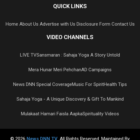
QUICK LINKS
Home
About Us
Advertise with Us
Disclosure Form
Contact Us
VIDEO CHANNELS
LIVE TV
Sansmaran : Sahaja Yoga A Story Untold
Mera Hunar Meri Pehchan
AD Campaigns
News DNN Special Coverage
Music For Spirit
Health Tips
Sahaja Yoga - A Unique Discovery & Gift To Mankind
Mulakaat Hamari Faisla Aapka
Spirituality Videos
© 2026
News DNN TV
. All Rights Reserved. Maintained By