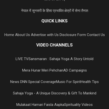
नेपाल में सुनसरी के हिंसा प्रभावित क्षेत्रों में सेना तैनात
QUICK LINKS
Home
About Us
Advertise with Us
Disclosure Form
Contact Us
VIDEO CHANNELS
LIVE TV
Sansmaran : Sahaja Yoga A Story Untold
Mera Hunar Meri Pehchan
AD Campaigns
News DNN Special Coverage
Music For Spirit
Health Tips
Sahaja Yoga - A Unique Discovery & Gift To Mankind
Mulakaat Hamari Faisla Aapka
Spirituality Videos