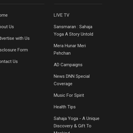
ome
LIVE TV
bout Us
Sansmaran : Sahaja
Yoga A Story Untold
vertise with Us
Mera Hunar Meri
isclosure Form
Pehchan
ontact Us
AD Campaigns
News DNN Special
Coverage
Music For Spirit
Health Tips
Sahaja Yoga - A Unique
Discovery & Gift To