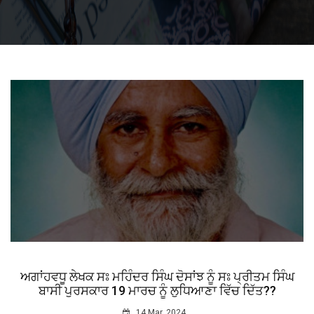
ਅਗਾਂਹਵਧੂ ਲੇਖਕ ਸਃ ਮਹਿੰਦਰ ਸਿੰਘ ਦੋਸਾਂਝ ਨੂੰ ਸਃ ਪ੍ਰੀਤਮ ਸਿੰਘ
ਬਾਸੀ ਪੁਰਸਕਾਰ 19 ਮਾਰਚ ਨੂੰ ਲੁਧਿਆਣਾ ਵਿੱਚ ਦਿੱਤ??
14 Mar, 2024