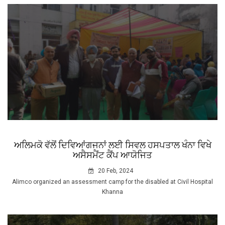
ਅਲਿਮਕੋ ਵੱਲੋਂ ਦਿਵਿਆਂਗਜਨਾਂ ਲਈ ਸਿਵਲ ਹਸਪਤਾਲ ਖੰਨਾ ਵਿਖੇ
ਅਸੈਸਮੈਂਟ ਕੈਂਪ ਆਯੋਜਿਤ
20 Feb, 2024
Alimco organized an assessment camp for the disabled at Civil Hospital
Khanna