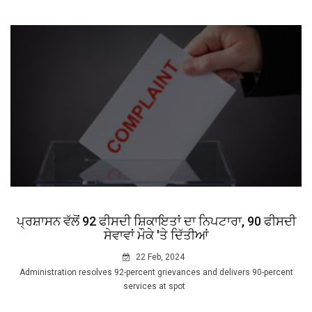
ਪ੍ਰਸ਼ਾਸਨ ਵੱਲੋਂ 92 ਫੀਸਦੀ ਸ਼ਿਕਾਇਤਾਂ ਦਾ ਨਿਪਟਾਰਾ, 90 ਫੀਸਦੀ
ਸੇਵਾਵਾਂ ਮੌਕੇ 'ਤੇ ਦਿੱਤੀਆਂ
22 Feb, 2024
Administration resolves 92-percent grievances and delivers 90-percent
services at spot