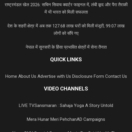
राष्ट्रमंडल खेल 2026: सचिन सिवाच क्वार्टर फाइनल में, लंबी कूद और पैरा तैराकी
में भी भारत को मिली सफलता
देश के शहरी क्षेत्र में अब तक 127.68 लाख घरों को मिली मंजूरी, 99.07 लाख
लोगों को सौंपे गए
नेपाल में सुनसरी के हिंसा प्रभावित क्षेत्रों में सेना तैनात
QUICK LINKS
Home
About Us
Advertise with Us
Disclosure Form
Contact Us
VIDEO CHANNELS
LIVE TV
Sansmaran : Sahaja Yoga A Story Untold
Mera Hunar Meri Pehchan
AD Campaigns