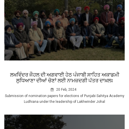
ਲਖਵਿੰਦਰ ਜੌਹਲ ਦੀ ਅਗਵਾਈ ਹੇਠ ਪੰਜਾਬੀ ਸਾਹਿਤ ਅਕਾਡਮੀ
ਲੁਧਿਆਣਾ ਦੀਆਂ ਚੋਣਾਂ ਲਈ ਨਾਮਜ਼ਦਗੀ ਪੱਤਰ ਦਾਖ਼ਲਃ
20 Feb, 2024
Submission of nomination papers for elections of Punjabi Sahitya Academy
Ludhiana under the leadership of Lakhwinder Johal