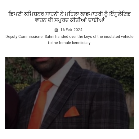
ਡਿਪਟੀ ਕਮਿਸ਼ਨਰ ਸਾਹਨੀ ਨੇ ਮਹਿਲਾ ਲਾਭਪਾਤਰੀ ਨੂੰ ਇੰਸੂਲੇਟਿਡ
ਵਾਹਨ ਦੀ ਸਪੁਰਦ ਕੀਤੀਆਂ ਚਾਬੀਆਂ
16 Feb, 2024
Deputy Commissioner Sahni handed over the keys of the insulated vehicle
to the female beneficiary.