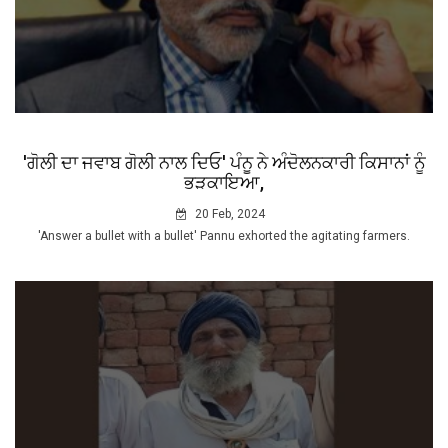
'ਗੋਲੀ ਦਾ ਜਵਾਬ ਗੋਲੀ ਨਾਲ ਦਿਓ' ਪੰਨੂ ਨੇ ਅੰਦੋਲਨਕਾਰੀ ਕਿਸਾਨਾਂ ਨੂੰ
ਭੜਕਾਇਆ,
20 Feb, 2024
'Answer a bullet with a bullet' Pannu exhorted the agitating farmers.